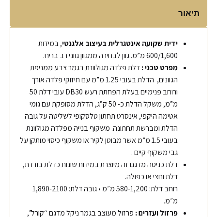
תיאור
ידית שקועה אינטגרלית בעיצוב אלגנטי
, במידות
600/1,600 מ”מ. גוון לבחירה ממגוון גווני רב בריח.
מפרט טכני
:
דלת פלדה מגולוונת בגמר צבע ממניפת
הגוונים, הדלת בעובי 1.25 מ”מ עם חיזוקי פלדה אורך
ורוחב פנימיים בעלת הפחתת רעש DB30 עובי דלת 50
מ”מ, משקל הדלת כ- 50 ק”ג, הדלת מסופקת עם גומי
אטימה היקפי, אינסרט תחתון טלסקופי לשליטה על גובה
הדלת ומברשת תחתונה. משקוף בנייה מפלדה מגולוונת
בעובי 1.5 מ”מ אשר מבוטן לקיר או משקוף כיסוי מותקן על
גבי משקוף קיים .
דלת כניסה מדגם זה מיוצרת במידות שונות כדלת בודדת,
דלת וחצי או כפולה.
רוחב דלת: 580-1,200 מ״מ • גובה דלת: 1,890-2100
מ״מ.
פרזול ועזרים
:
פרזול מעוצב בגמר ניקל מדגם “קורל”,