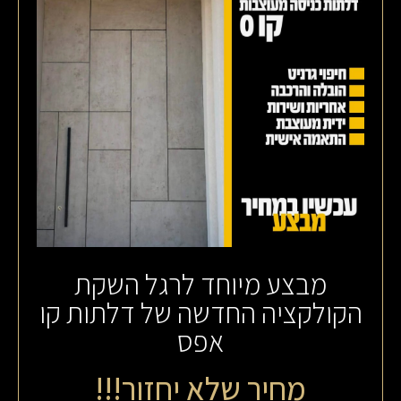
מבצע מיוחד לרגל השקת
הקולקציה החדשה של דלתות קו
אפס
מ
ח
י
ר
ש
ל
א
י
ח
ז
ו
ר
!
!
!