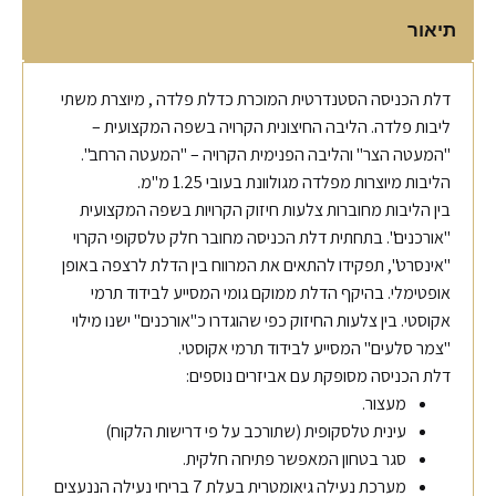
תיאור
דלת הכניסה הסטנדרטית המוכרת כדלת פלדה , מיוצרת משתי
ליבות פלדה. הליבה החיצונית הקרויה בשפה המקצועית –
"המעטה הצר" והליבה הפנימית הקרויה – "המעטה הרחב".
הליבות מיוצרות מפלדה מגולוונת בעובי 1.25 מ"מ.
בין הליבות מחוברות צלעות חיזוק הקרויות בשפה המקצועית
"אורכנים". בתחתית דלת הכניסה מחובר חלק טלסקופי הקרוי
"אינסרט", תפקידו להתאים את המרווח בין הדלת לרצפה באופן
אופטימלי. בהיקף הדלת ממוקם גומי המסייע לבידוד תרמי
אקוסטי. בין צלעות החיזוק כפי שהוגדרו כ"אורכנים" ישנו מילוי
"צמר סלעים" המסייע לבידוד תרמי אקוסטי.
דלת הכניסה מסופקת עם אביזרים נוספים:
מעצור.
עינית טלסקופית (שתורכב על פי דרישות הלקוח)
סגר בטחון המאפשר פתיחה חלקית.
מערכת נעילה גיאומטרית בעלת 7 בריחי נעילה הננעצים